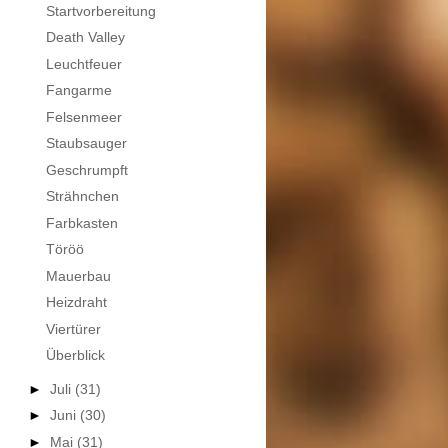
Startvorbereitung
Death Valley
Leuchtfeuer
Fangarme
Felsenmeer
Staubsauger
Geschrumpft
Strähnchen
Farbkasten
Töröö
Mauerbau
Heizdraht
Viertürer
Überblick
►
Juli
(31)
►
Juni
(30)
►
Mai
(31)