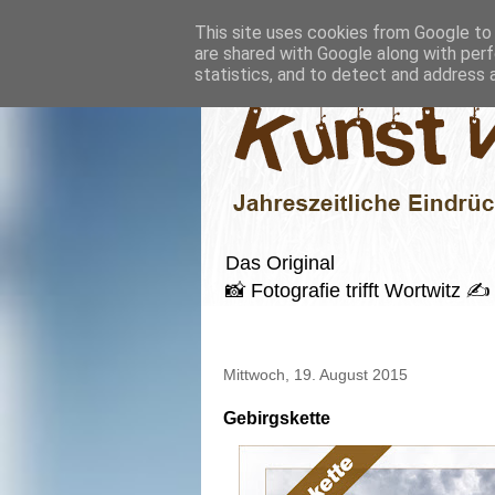
This site uses cookies from Google to d
are shared with Google along with perf
statistics, and to detect and address 
Das Original
📸 Fotografie trifft Wortwitz
Mittwoch, 19. August 2015
Gebirgskette