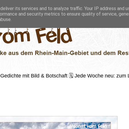
eliver its services and to analyze traffic. Your IP address and 
ormance and security metrics to ensure quality of service, gen
abuse.
 ✍️ Gedichte mit Bild & Botschaft 🗓 Jede Woche neu: zu