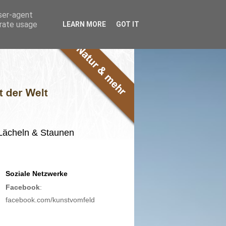
user-agent
erate usage
LEARN MORE
GOT IT
m Lächeln & Staunen
Soziale Netzwerke
Facebook
:
facebook.com/kunstvomfeld