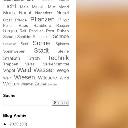
Licht
Metall
Mais
Mist
Mond
Moos
Nacht
Nebel
Nagetiere
Pflanzen
Pilze
Obst
Pferde
Raps
Raubtiere
Pollen
Raupen
Regen
Rost
Rüben
Reif
Reptilien
Schnee
Schafe
Schilder
Schnecken
Sonne
Senf
Spinnen
Schweine
Stadt
Spinnweben
Steine
Technik
Straßen
Stroh
Treppen
Verfall
Verkehrsmittel
Wald
Wasser
Vögel
Wege
Wiesen
Wildtiere
Wind
Wein
Wolken
Zäune
Würmer
Ziegen
Suche
Blog-Archiv
►
2026
(30)