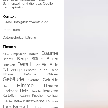
Schmunzeln und dient als Quelle
der Inspiration.
Kontakt
E-Mail:
info@kunstvomfeld.de
Impressum
Datenschutzerklärung
Themen
Bäume
Bänke
Amphibien
Affen
Berge
Blätter
Blüten
Beeren
Detail
Eis
Erde
Brücken
Eier
Fahrzeuge
Fenster
Feuer
Fische
Flüsse
Frösche
Gärten
Gebäude
Getreide
Geräte
Himmel
Hinterm
Heu
Horizont
Holz
Insekten
Hunde
Kartoffeln
Katzen
Knochen
Kohlrabi
Kunstwerke
Kühe
Kräuter
Kürbisse
Landschaft
Leute
Lauch