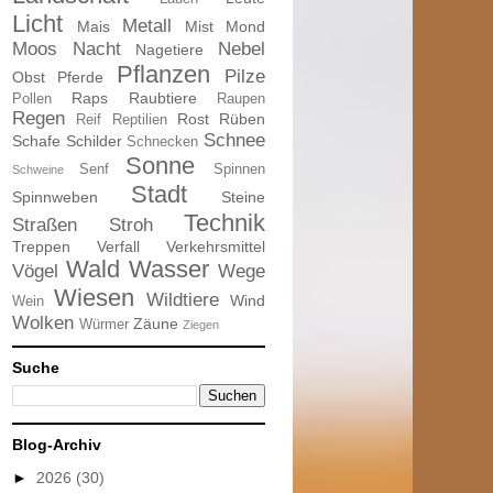
Licht
Metall
Mais
Mist
Mond
Moos
Nacht
Nebel
Nagetiere
Pflanzen
Pilze
Obst
Pferde
Raps
Raubtiere
Pollen
Raupen
Regen
Rost
Rüben
Reif
Reptilien
Schnee
Schafe
Schilder
Schnecken
Sonne
Senf
Spinnen
Schweine
Stadt
Spinnweben
Steine
Technik
Straßen
Stroh
Treppen
Verfall
Verkehrsmittel
Wald
Wasser
Vögel
Wege
Wiesen
Wildtiere
Wind
Wein
Wolken
Zäune
Würmer
Ziegen
Suche
Blog-Archiv
►
2026
(30)