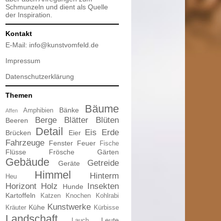
Schmunzeln und dient als Quelle
der Inspiration.
Kontakt
E-Mail:
info@kunstvomfeld.de
Impressum
Datenschutzerklärung
Themen
Bäume
Bänke
Amphibien
Affen
Berge
Blätter
Blüten
Beeren
Detail
Eis
Erde
Brücken
Eier
Fahrzeuge
Fenster
Feuer
Fische
Flüsse
Frösche
Gärten
Gebäude
Getreide
Geräte
Himmel
Hinterm
Heu
Horizont
Holz
Insekten
Hunde
Kartoffeln
Katzen
Knochen
Kohlrabi
Kunstwerke
Kühe
Kräuter
Kürbisse
Landschaft
Leute
Lauch