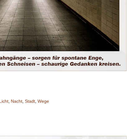
Licht
,
Nacht
,
Stadt
,
Wege