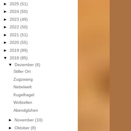
►
2025
(51)
►
2024
(50)
►
2023
(49)
►
2022
(50)
►
2021
(51)
►
2020
(55)
►
2019
(89)
▼
2018
(85)
▼
Dezember
(6)
Stiller Ort
Zugzwang
Nebelwelt
Kugelhagel
Wollzellen
Abendglühen
►
November
(10)
►
Oktober
(8)