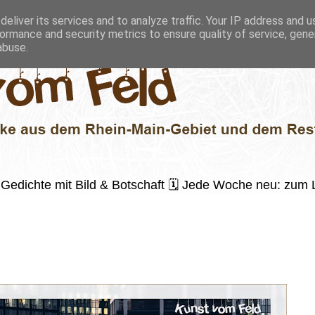
eliver its services and to analyze traffic. Your IP address and 
ormance and security metrics to ensure quality of service, gen
abuse.
 ✍️ Gedichte mit Bild & Botschaft 🗓 Jede Woche neu: zu