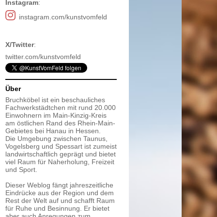
Instagram
:
instagram.com/kunstvomfeld
X/Twitter
:
twitter.com/kunstvomfeld
Über
Bruchköbel ist ein beschauliches
Fachwerkstädtchen mit rund 20.000
Einwohnern im Main-Kinzig-Kreis
am östlichen Rand des Rhein-Main-
Gebietes bei Hanau in Hessen.
Die Umgebung zwischen Taunus,
Vogelsberg und Spessart ist zumeist
landwirtschaftlich geprägt und bietet
viel Raum für Naherholung, Freizeit
und Sport.
Dieser Weblog fängt jahreszeitliche
Eindrücke aus der Region und dem
Rest der Welt auf und schafft Raum
für Ruhe und Besinnung. Er bietet
aber auch Anregungen zum