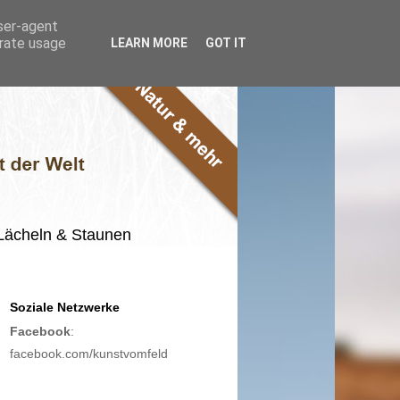
user-agent
erate usage
LEARN MORE
GOT IT
m Lächeln & Staunen
Soziale Netzwerke
Facebook
:
facebook.com/kunstvomfeld