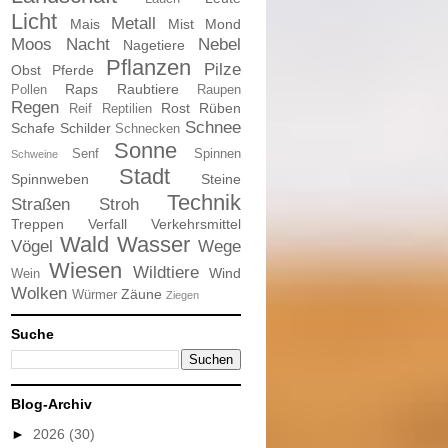
Licht
Metall
Mais
Mist
Mond
Moos
Nacht
Nebel
Nagetiere
Pflanzen
Pilze
Obst
Pferde
Raps
Raubtiere
Pollen
Raupen
Regen
Rost
Rüben
Reif
Reptilien
Schnee
Schafe
Schilder
Schnecken
Sonne
Senf
Spinnen
Schweine
Stadt
Spinnweben
Steine
Technik
Straßen
Stroh
Treppen
Verfall
Verkehrsmittel
Wald
Wasser
Vögel
Wege
Wiesen
Wildtiere
Wind
Wein
Wolken
Zäune
Würmer
Ziegen
Suche
Blog-Archiv
►
2026
(30)