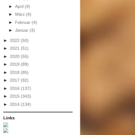
►
April
(4)
►
März
(4)
►
Februar
(4)
►
Januar
(3)
►
2022
(50)
►
2021
(51)
►
2020
(55)
►
2019
(89)
►
2018
(85)
►
2017
(92)
►
2016
(137)
►
2015
(343)
►
2014
(134)
Links