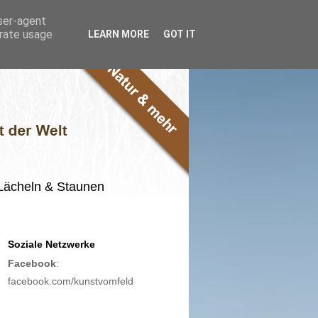
user-agent
erate usage
LEARN MORE
GOT IT
m Lächeln & Staunen
Soziale Netzwerke
Facebook
:
facebook.com/kunstvomfeld