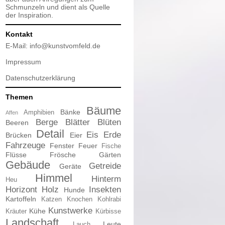
Schmunzeln und dient als Quelle
der Inspiration.
Kontakt
E-Mail:
info@kunstvomfeld.de
Impressum
Datenschutzerklärung
Themen
Bäume
Bänke
Amphibien
Affen
Berge
Blätter
Blüten
Beeren
Detail
Eis
Erde
Brücken
Eier
Fahrzeuge
Fenster
Feuer
Fische
Flüsse
Frösche
Gärten
Gebäude
Getreide
Geräte
Himmel
Hinterm
Heu
Horizont
Holz
Insekten
Hunde
Kartoffeln
Katzen
Knochen
Kohlrabi
Kunstwerke
Kühe
Kräuter
Kürbisse
Landschaft
Leute
Lauch