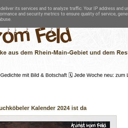
eliver its services and to analyze traffic. Your IP address and 
ormance and security metrics to ensure quality of service, gen
abuse.
 ✍️ Gedichte mit Bild & Botschaft 🗓 Jede Woche neu: zu
uchköbeler Kalender 2024 ist da