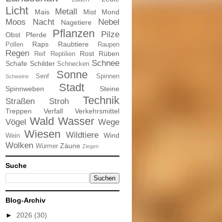
Licht
Metall
Mais
Mist
Mond
Moos
Nacht
Nebel
Nagetiere
Pflanzen
Pilze
Obst
Pferde
Raps
Raubtiere
Pollen
Raupen
Regen
Rost
Rüben
Reif
Reptilien
Schnee
Schafe
Schilder
Schnecken
Sonne
Senf
Spinnen
Schweine
Stadt
Spinnweben
Steine
Technik
Straßen
Stroh
Treppen
Verfall
Verkehrsmittel
Wald
Wasser
Vögel
Wege
Wiesen
Wildtiere
Wind
Wein
Wolken
Zäune
Würmer
Ziegen
Suche
Blog-Archiv
►
2026
(30)