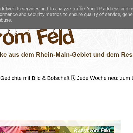
eliver its services and to analyze traffic. Your IP address and 
ormance and security metrics to ensure quality of service, gen
abuse.
 ✍️ Gedichte mit Bild & Botschaft 🗓 Jede Woche neu: zu