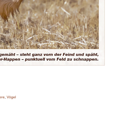
ere
,
Vögel