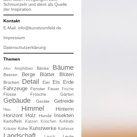
Schmunzeln und dient als Quelle
der Inspiration.
Kontakt
E-Mail:
info@kunstvomfeld.de
Impressum
Datenschutzerklärung
Themen
Bäume
Bänke
Amphibien
Affen
Berge
Blätter
Blüten
Beeren
Detail
Eis
Erde
Brücken
Eier
Fahrzeuge
Fenster
Feuer
Fische
Flüsse
Frösche
Gärten
Gebäude
Getreide
Geräte
Himmel
Hinterm
Heu
Horizont
Holz
Insekten
Hunde
Kartoffeln
Katzen
Knochen
Kohlrabi
Kunstwerke
Kühe
Kräuter
Kürbisse
Landschaft
Leute
Lauch