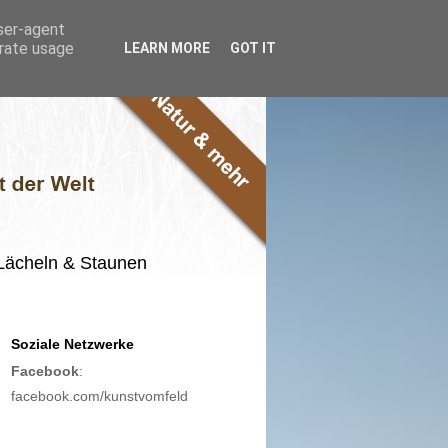
user-agent
erate usage
LEARN MORE
GOT IT
m Lächeln & Staunen
Soziale Netzwerke
Facebook
:
facebook.com/kunstvomfeld