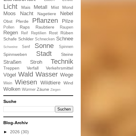
Licht
Metall
Mais
Mist
Mond
Moos
Nacht
Nebel
Nagetiere
Pflanzen
Pilze
Obst
Pferde
Raps
Raubtiere
Pollen
Raupen
Regen
Rost
Rüben
Reif
Reptilien
Schnee
Schafe
Schilder
Schnecken
Sonne
Senf
Spinnen
Schweine
Stadt
Spinnweben
Steine
Technik
Straßen
Stroh
Treppen
Verfall
Verkehrsmittel
Wald
Wasser
Vögel
Wege
Wiesen
Wildtiere
Wind
Wein
Wolken
Zäune
Würmer
Ziegen
Suche
Blog-Archiv
►
2026
(30)