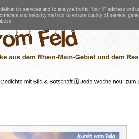
eliver its services and to analyze traffic. Your IP address and 
ormance and security metrics to ensure quality of service, gen
abuse.
 ✍️ Gedichte mit Bild & Botschaft 🗓 Jede Woche neu: zu