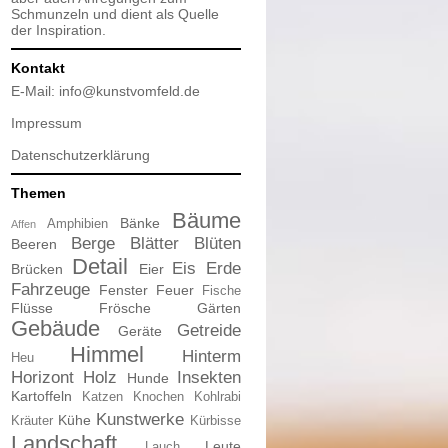
Schmunzeln und dient als Quelle
der Inspiration.
Kontakt
E-Mail:
info@kunstvomfeld.de
Impressum
Datenschutzerklärung
Themen
Bäume
Bänke
Amphibien
Affen
Berge
Blätter
Blüten
Beeren
Detail
Eis
Erde
Brücken
Eier
Fahrzeuge
Fenster
Feuer
Fische
Flüsse
Frösche
Gärten
Gebäude
Getreide
Geräte
Himmel
Hinterm
Heu
Horizont
Holz
Insekten
Hunde
Kartoffeln
Katzen
Knochen
Kohlrabi
Kunstwerke
Kühe
Kräuter
Kürbisse
Landschaft
Leute
Lauch