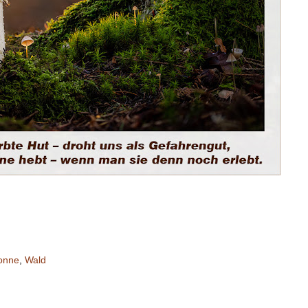
onne
,
Wald