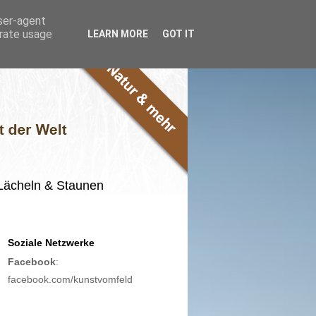
user-agent
erate usage
LEARN MORE
GOT IT
m Lächeln & Staunen
Soziale Netzwerke
Facebook
:
facebook.com/kunstvomfeld