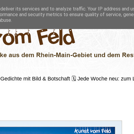
eliver its services and to analyze traffic. Your IP address and 
ormance and security metrics to ensure quality of service, gen
abuse.
 ✍️ Gedichte mit Bild & Botschaft 🗓 Jede Woche neu: zu