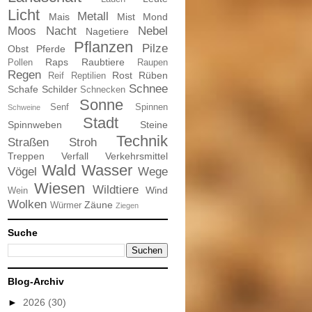
Licht
Metall
Mais
Mist
Mond
Moos
Nacht
Nebel
Nagetiere
Pflanzen
Pilze
Obst
Pferde
Raps
Raubtiere
Pollen
Raupen
Regen
Rost
Rüben
Reif
Reptilien
Schnee
Schafe
Schilder
Schnecken
Sonne
Senf
Spinnen
Schweine
Stadt
Spinnweben
Steine
Technik
Straßen
Stroh
Treppen
Verfall
Verkehrsmittel
Wald
Wasser
Vögel
Wege
Wiesen
Wildtiere
Wind
Wein
Wolken
Zäune
Würmer
Ziegen
Suche
Blog-Archiv
►
2026
(30)