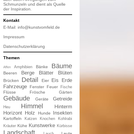
Schmunzeln und dient als Quelle
der Inspiration.
Kontakt
E-Mail:
info@kunstvomfeld.de
Impressum
Datenschutzerklärung
Themen
Bäume
Bänke
Amphibien
Affen
Berge
Blätter
Blüten
Beeren
Detail
Eis
Erde
Brücken
Eier
Fahrzeuge
Fenster
Feuer
Fische
Flüsse
Frösche
Gärten
Gebäude
Getreide
Geräte
Himmel
Hinterm
Heu
Horizont
Holz
Insekten
Hunde
Kartoffeln
Katzen
Knochen
Kohlrabi
Kunstwerke
Kühe
Kräuter
Kürbisse
Landschaft
Leute
Lauch