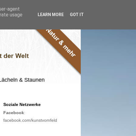
user-agent
erate usage
LEARN MORE
GOT IT
m Lächeln & Staunen
Soziale Netzwerke
Facebook
:
facebook.com/kunstvomfeld