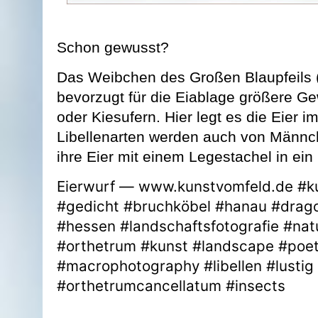
Schon gewusst?
Das Weibchen des Großen Blaupfeils 
bevorzugt für die Eiablage größere G
oder Kiesufern. Hier legt es die Eier i
Libellenarten werden auch von Männc
ihre Eier mit einem Legestachel in ein
Eierwurf — www.kunstvomfeld.de #ku
#gedicht #bruchköbel #hanau #dragon
#hessen #landschaftsfotografie #natu
#orthetrum #kunst #landscape #poetr
#macrophotography #libellen #lusti
#orthetrumcancellatum #insects