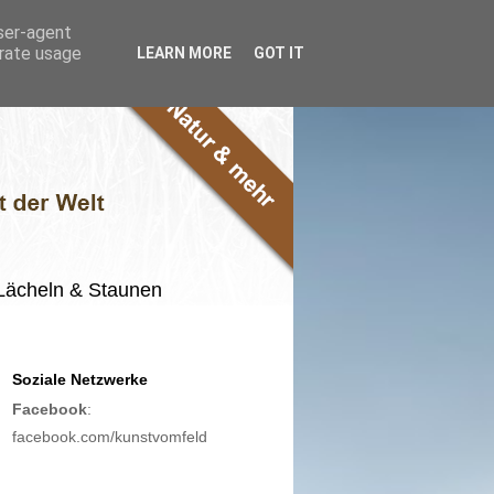
user-agent
erate usage
LEARN MORE
GOT IT
m Lächeln & Staunen
Soziale Netzwerke
Facebook
:
facebook.com/kunstvomfeld