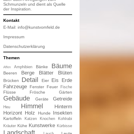
Schmunzeln und dient als Quelle
der Inspiration.
Kontakt
E-Mail:
info@kunstvomfeld.de
Impressum
Datenschutzerklärung
Themen
Bäume
Bänke
Amphibien
Affen
Berge
Blätter
Blüten
Beeren
Detail
Eis
Erde
Brücken
Eier
Fahrzeuge
Fenster
Feuer
Fische
Flüsse
Frösche
Gärten
Gebäude
Getreide
Geräte
Himmel
Hinterm
Heu
Horizont
Holz
Insekten
Hunde
Kartoffeln
Katzen
Knochen
Kohlrabi
Kunstwerke
Kühe
Kräuter
Kürbisse
Landschaft
Leute
Lauch