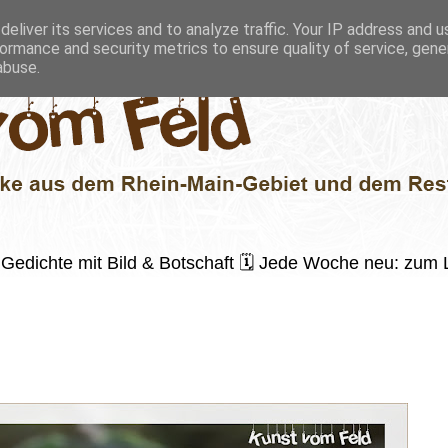
eliver its services and to analyze traffic. Your IP address and 
ormance and security metrics to ensure quality of service, gen
abuse.
 ✍️ Gedichte mit Bild & Botschaft 🗓 Jede Woche neu: zu