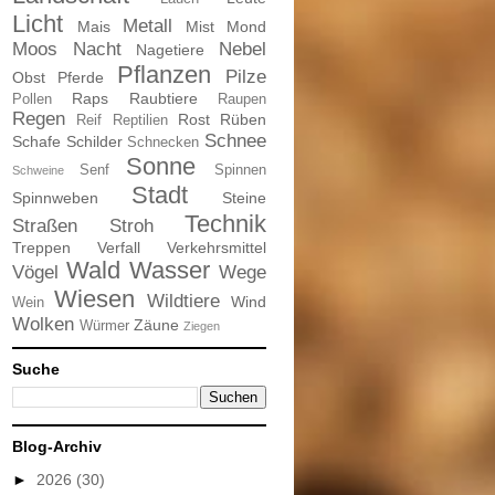
Licht
Metall
Mais
Mist
Mond
Moos
Nacht
Nebel
Nagetiere
Pflanzen
Pilze
Obst
Pferde
Raps
Raubtiere
Pollen
Raupen
Regen
Rost
Rüben
Reif
Reptilien
Schnee
Schafe
Schilder
Schnecken
Sonne
Senf
Spinnen
Schweine
Stadt
Spinnweben
Steine
Technik
Straßen
Stroh
Treppen
Verfall
Verkehrsmittel
Wald
Wasser
Vögel
Wege
Wiesen
Wildtiere
Wind
Wein
Wolken
Zäune
Würmer
Ziegen
Suche
Blog-Archiv
►
2026
(30)