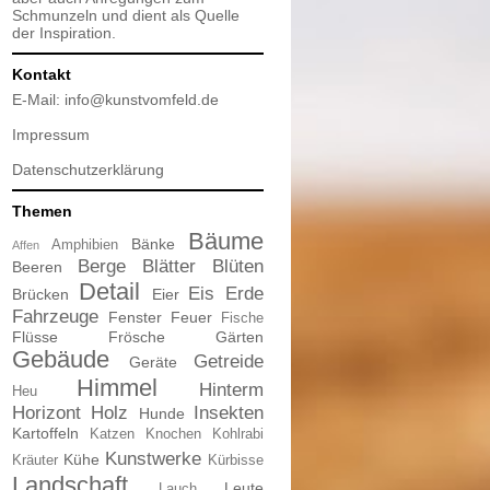
Schmunzeln und dient als Quelle
der Inspiration.
Kontakt
E-Mail:
info@kunstvomfeld.de
Impressum
Datenschutzerklärung
Themen
Bäume
Bänke
Amphibien
Affen
Berge
Blätter
Blüten
Beeren
Detail
Eis
Erde
Brücken
Eier
Fahrzeuge
Fenster
Feuer
Fische
Flüsse
Frösche
Gärten
Gebäude
Getreide
Geräte
Himmel
Hinterm
Heu
Horizont
Holz
Insekten
Hunde
Kartoffeln
Katzen
Knochen
Kohlrabi
Kunstwerke
Kühe
Kräuter
Kürbisse
Landschaft
Leute
Lauch