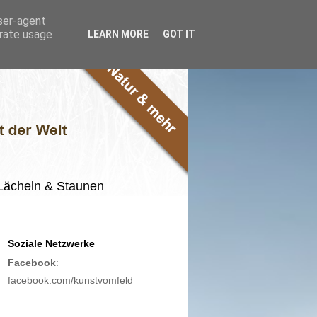
user-agent
erate usage
LEARN MORE
GOT IT
m Lächeln & Staunen
Soziale Netzwerke
Facebook
:
facebook.com/kunstvomfeld