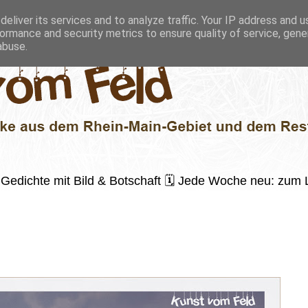
eliver its services and to analyze traffic. Your IP address and 
ormance and security metrics to ensure quality of service, gen
abuse.
 ✍️ Gedichte mit Bild & Botschaft 🗓 Jede Woche neu: zu