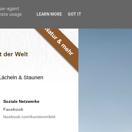
user-agent
erate usage
LEARN MORE
GOT IT
m Lächeln & Staunen
Soziale Netzwerke
Facebook
:
facebook.com/kunstvomfeld