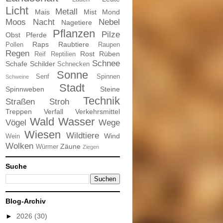
Licht
Metall
Mais
Mist
Mond
Moos
Nacht
Nebel
Nagetiere
Pflanzen
Pilze
Obst
Pferde
Raps
Raubtiere
Pollen
Raupen
Regen
Rost
Rüben
Reif
Reptilien
Schnee
Schafe
Schilder
Schnecken
Sonne
Senf
Spinnen
Schweine
Stadt
Spinnweben
Steine
Technik
Straßen
Stroh
Treppen
Verfall
Verkehrsmittel
Wald
Wasser
Vögel
Wege
Wiesen
Wildtiere
Wind
Wein
Wolken
Zäune
Würmer
Ziegen
Suche
Blog-Archiv
►
2026
(30)