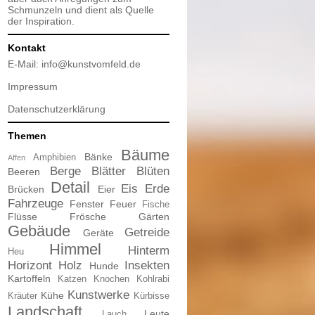
Schmunzeln und dient als Quelle
der Inspiration.
Kontakt
E-Mail:
info@kunstvomfeld.de
Impressum
Datenschutzerklärung
Themen
Bäume
Bänke
Amphibien
Affen
Berge
Blätter
Blüten
Beeren
Detail
Eis
Erde
Brücken
Eier
Fahrzeuge
Fenster
Feuer
Fische
Flüsse
Frösche
Gärten
Gebäude
Getreide
Geräte
Himmel
Hinterm
Heu
Horizont
Holz
Insekten
Hunde
Kartoffeln
Katzen
Knochen
Kohlrabi
Kunstwerke
Kühe
Kräuter
Kürbisse
Landschaft
Leute
Lauch