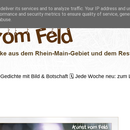
eliver its services and to analyze traffic. Your IP address and 
ormance and security metrics to ensure quality of service, gen
abuse.
 ✍️ Gedichte mit Bild & Botschaft 🗓 Jede Woche neu: zu