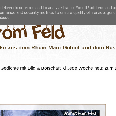
eliver its services and to analyze traffic. Your IP address and 
ormance and security metrics to ensure quality of service, gen
abuse.
 ✍️ Gedichte mit Bild & Botschaft 🗓 Jede Woche neu: zu