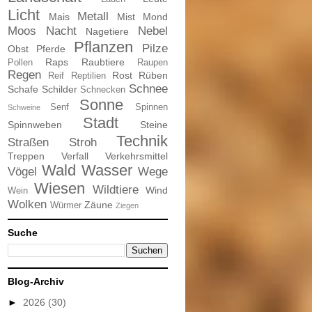
Licht
Metall
Mais
Mist
Mond
Moos
Nacht
Nebel
Nagetiere
Pflanzen
Pilze
Obst
Pferde
Raps
Raubtiere
Pollen
Raupen
Regen
Rost
Rüben
Reif
Reptilien
Schnee
Schafe
Schilder
Schnecken
Sonne
Senf
Spinnen
Schweine
Stadt
Spinnweben
Steine
Technik
Straßen
Stroh
Treppen
Verfall
Verkehrsmittel
Wald
Wasser
Vögel
Wege
Wiesen
Wildtiere
Wind
Wein
Wolken
Zäune
Würmer
Ziegen
Suche
Blog-Archiv
►
2026
(30)