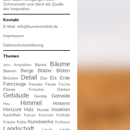
Schmunzeln und dient als Quelle
der Inspiration.
Kontakt
E-Mail:
info@kunstvomfeld.de
Impressum
Datenschutzerklärung
Themen
Bäume
Bänke
Amphibien
Affen
Berge
Blätter
Blüten
Beeren
Detail
Eis
Erde
Brücken
Eier
Fahrzeuge
Fenster
Feuer
Fische
Flüsse
Frösche
Gärten
Gebäude
Getreide
Geräte
Himmel
Hinterm
Heu
Horizont
Holz
Insekten
Hunde
Kartoffeln
Katzen
Knochen
Kohlrabi
Kunstwerke
Kühe
Kräuter
Kürbisse
Landschaft
Leute
Lauch