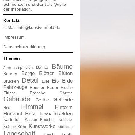
Schmunzeln und dient als Quelle
der Inspiration.
Kontakt
E-Mail:
info@kunstvomfeld.de
Impressum
Datenschutzerklärung
Themen
Bäume
Bänke
Amphibien
Affen
Berge
Blätter
Blüten
Beeren
Detail
Eis
Erde
Brücken
Eier
Fahrzeuge
Fenster
Feuer
Fische
Flüsse
Frösche
Gärten
Gebäude
Getreide
Geräte
Himmel
Hinterm
Heu
Horizont
Holz
Insekten
Hunde
Kartoffeln
Katzen
Knochen
Kohlrabi
Kunstwerke
Kühe
Kräuter
Kürbisse
Landschaft
Leute
Lauch