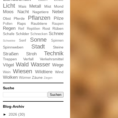
Licht
Metall
Mais
Mist
Mond
Moos
Nacht
Nebel
Nagetiere
Pflanzen
Pilze
Obst
Pferde
Raps
Raubtiere
Pollen
Raupen
Regen
Rost
Rüben
Reif
Reptilien
Schnee
Schafe
Schilder
Schnecken
Sonne
Senf
Spinnen
Schweine
Stadt
Spinnweben
Steine
Technik
Straßen
Stroh
Treppen
Verfall
Verkehrsmittel
Wald
Wasser
Vögel
Wege
Wiesen
Wildtiere
Wind
Wein
Wolken
Zäune
Würmer
Ziegen
Suche
Blog-Archiv
►
2026
(30)