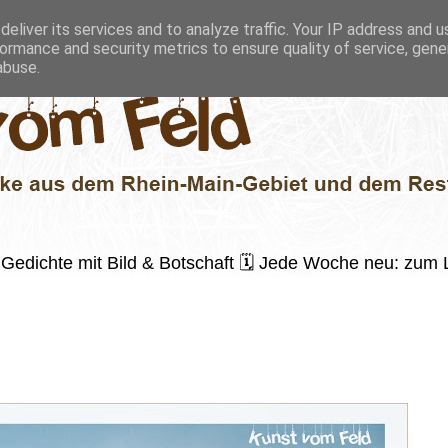
eliver its services and to analyze traffic. Your IP address and 
ormance and security metrics to ensure quality of service, gen
abuse.
 ✍️ Gedichte mit Bild & Botschaft 🗓 Jede Woche neu: zu