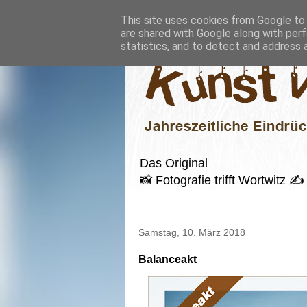
This site uses cookies from Google to d
are shared with Google along with perf
statistics, and to detect and address 
Das Original
📸 Fotografie trifft Wortwitz
Samstag, 10. März 2018
Balanceakt