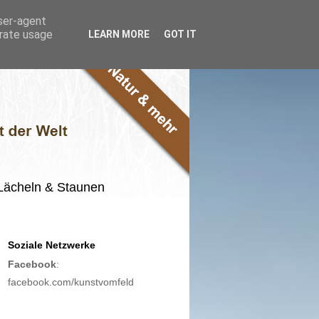
user-agent
erate usage
LEARN MORE
GOT IT
m Lächeln & Staunen
Soziale Netzwerke
Facebook
:
facebook.com/kunstvomfeld