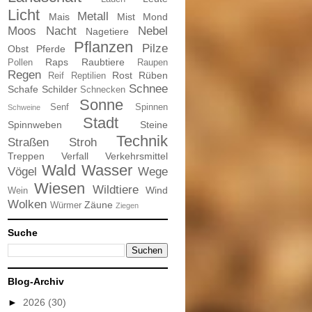
Licht
Metall
Mais
Mist
Mond
Moos
Nacht
Nebel
Nagetiere
Pflanzen
Pilze
Obst
Pferde
Raps
Raubtiere
Pollen
Raupen
Regen
Rost
Rüben
Reif
Reptilien
Schnee
Schafe
Schilder
Schnecken
Sonne
Senf
Spinnen
Schweine
Stadt
Spinnweben
Steine
Technik
Straßen
Stroh
Treppen
Verfall
Verkehrsmittel
Wald
Wasser
Vögel
Wege
Wiesen
Wildtiere
Wind
Wein
Wolken
Zäune
Würmer
Ziegen
Suche
Blog-Archiv
►
2026
(30)