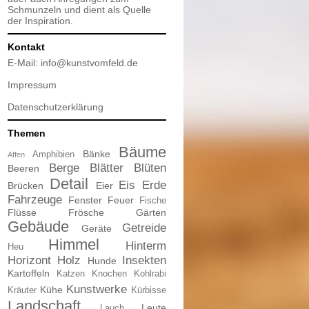
Schmunzeln und dient als Quelle
der Inspiration.
Kontakt
E-Mail:
info@kunstvomfeld.de
Impressum
Datenschutzerklärung
Themen
Bäume
Bänke
Amphibien
Affen
Berge
Blätter
Blüten
Beeren
Detail
Eis
Erde
Brücken
Eier
Fahrzeuge
Fenster
Feuer
Fische
Flüsse
Frösche
Gärten
Gebäude
Getreide
Geräte
Himmel
Hinterm
Heu
Horizont
Holz
Insekten
Hunde
Kartoffeln
Katzen
Knochen
Kohlrabi
Kunstwerke
Kühe
Kräuter
Kürbisse
Landschaft
Leute
Lauch