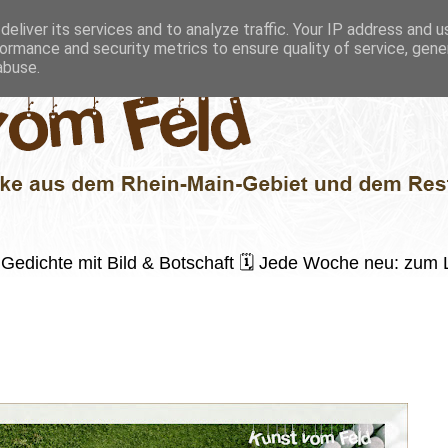
eliver its services and to analyze traffic. Your IP address and 
ormance and security metrics to ensure quality of service, gen
abuse.
 ✍️ Gedichte mit Bild & Botschaft 🗓 Jede Woche neu: zu