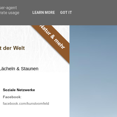
user-agent
erate usage
LEARN MORE
GOT IT
m Lächeln & Staunen
Soziale Netzwerke
Facebook
:
facebook.com/kunstvomfeld