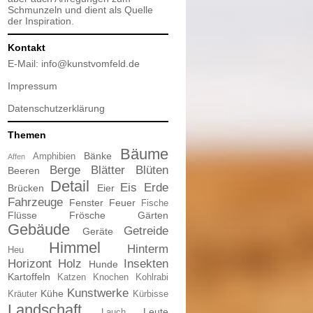
Schmunzeln und dient als Quelle
der Inspiration.
Kontakt
E-Mail:
info@kunstvomfeld.de
Impressum
Datenschutzerklärung
Themen
Bäume
Bänke
Amphibien
Affen
Berge
Blätter
Blüten
Beeren
Detail
Eis
Erde
Brücken
Eier
Fahrzeuge
Fenster
Feuer
Fische
Flüsse
Frösche
Gärten
Gebäude
Getreide
Geräte
Himmel
Hinterm
Heu
Horizont
Holz
Insekten
Hunde
Kartoffeln
Katzen
Knochen
Kohlrabi
Kunstwerke
Kühe
Kräuter
Kürbisse
Landschaft
Leute
Lauch