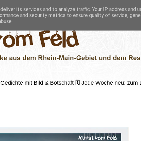
eliver its services and to analyze traffic. Your IP address and 
ormance and security metrics to ensure quality of service, gen
abuse.
 ✍️ Gedichte mit Bild & Botschaft 🗓 Jede Woche neu: zu