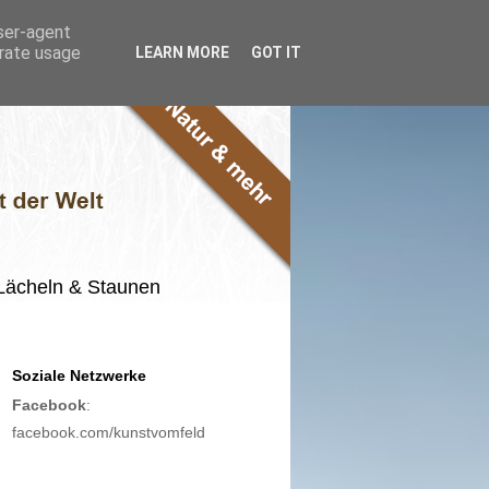
user-agent
erate usage
LEARN MORE
GOT IT
m Lächeln & Staunen
Soziale Netzwerke
Facebook
:
facebook.com/kunstvomfeld