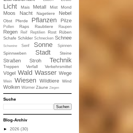
Licht
Metall
Mais
Mist
Mond
Moos
Nacht
Nebel
Nagetiere
Pflanzen
Pilze
Obst
Pferde
Raps
Raubtiere
Pollen
Raupen
Regen
Rost
Rüben
Reif
Reptilien
Schnee
Schafe
Schilder
Schnecken
Sonne
Senf
Spinnen
Schweine
Stadt
Spinnweben
Steine
Technik
Straßen
Stroh
Treppen
Verfall
Verkehrsmittel
Wald
Wasser
Vögel
Wege
Wiesen
Wildtiere
Wind
Wein
Wolken
Zäune
Würmer
Ziegen
Suche
Blog-Archiv
►
2026
(30)