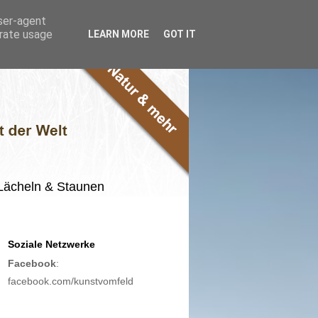
user-agent
erate usage
LEARN MORE
GOT IT
m Lächeln & Staunen
Soziale Netzwerke
Facebook
:
facebook.com/kunstvomfeld