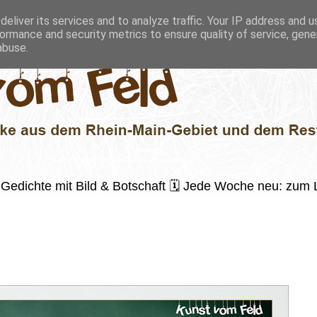
eliver its services and to analyze traffic. Your IP address and 
ormance and security metrics to ensure quality of service, gen
abuse.
 ✍️ Gedichte mit Bild & Botschaft 🗓 Jede Woche neu: zu