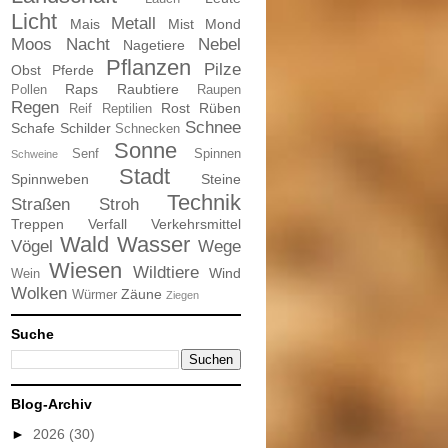
Licht
Metall
Mais
Mist
Mond
Moos
Nacht
Nebel
Nagetiere
Pflanzen
Pilze
Obst
Pferde
Raps
Raubtiere
Pollen
Raupen
Regen
Rost
Rüben
Reif
Reptilien
Schnee
Schafe
Schilder
Schnecken
Sonne
Senf
Spinnen
Schweine
Stadt
Spinnweben
Steine
Technik
Straßen
Stroh
Treppen
Verfall
Verkehrsmittel
Wald
Wasser
Vögel
Wege
Wiesen
Wildtiere
Wind
Wein
Wolken
Zäune
Würmer
Ziegen
Suche
Blog-Archiv
►
2026
(30)