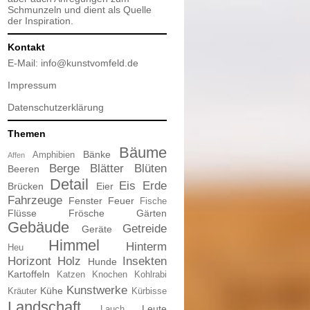
Schmunzeln und dient als Quelle
der Inspiration.
Kontakt
E-Mail:
info@kunstvomfeld.de
Impressum
Datenschutzerklärung
Themen
Bäume
Bänke
Amphibien
Affen
Berge
Blätter
Blüten
Beeren
Detail
Eis
Erde
Brücken
Eier
Fahrzeuge
Fenster
Feuer
Fische
Flüsse
Frösche
Gärten
Gebäude
Getreide
Geräte
Himmel
Hinterm
Heu
Horizont
Holz
Insekten
Hunde
Kartoffeln
Katzen
Knochen
Kohlrabi
Kunstwerke
Kühe
Kräuter
Kürbisse
Landschaft
Leute
Lauch